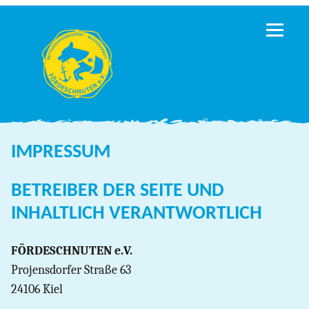
Zum
Inhalt
springen
IMPRESSUM
BETREIBER DER SEITE UND
INHALTLICH VERANTWORTLICH
FÖRDESCHNUTEN e.V.
Projensdorfer Straße 63
24106 Kiel